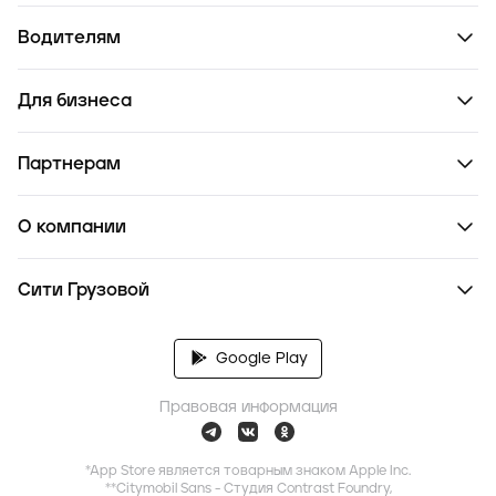
Водителям
Для бизнеса
Партнерам
О компании
Сити Грузовой
Google Play
Правовая информация
*App Store является товарным знаком Apple Inc.
**Citymobil Sans - Студия Contrast Foundry,