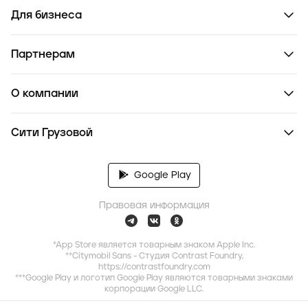
Для бизнеса
Партнерам
О компании
Сити Грузовой
Google Play
Правовая информация
*App Store является товарным знаком Apple Inc.
**Citymobil Sans - Студия Contrast Foundry,
https://contrastfoundry.com
***Google Play и логотип Google Play являются товарными знаками
корпорации Google LLC.