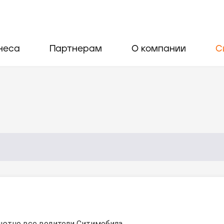
неса
Партнерам
О компании
С
ютно все водители Ситимобила.