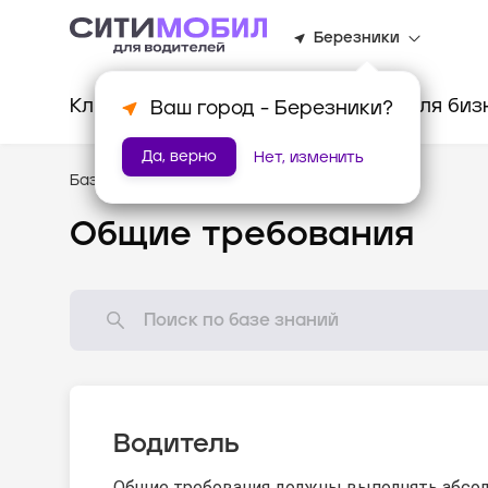
Березники
Клиентам
Водителям
Для биз
Ваш город -
Березники
?
Да, верно
Нет, изменить
База знаний
/
Стандарты оказания услуг
Общие требования
Водитель
Общие требования должны выполнять абсол