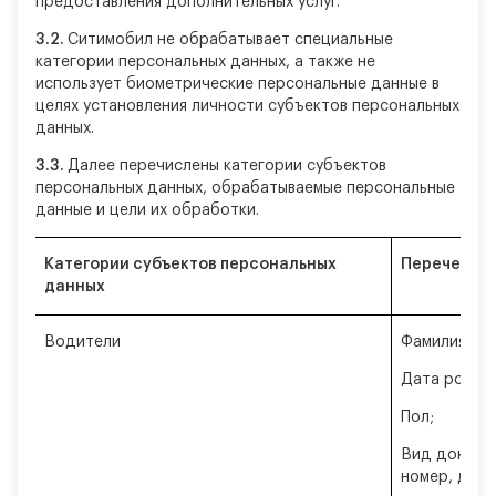
предоставления дополнительных услуг.
3.2.
Ситимобил не обрабатывает специальные
категории персональных данных, а также не
использует биометрические персональные данные в
целях установления личности субъектов персональных
данных.
3.3.
Далее перечислены категории субъектов
персональных данных, обрабатываемые персональные
данные и цели их обработки.
Категории субъектов персональных
Перечень д
данных
Водители
Фамилия, им
Дата рожде
Пол;
Вид докумен
номер, дата