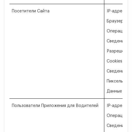
Посетители Сайта
IP-адрес;
Браузер;
Операционн
Сведения об
Разрешение 
Cookies;
Сведения о 
Пиксельные 
Данные об и
Пользователи Приложения для Водителей
IP-адрес;
Операционн
Сведения об