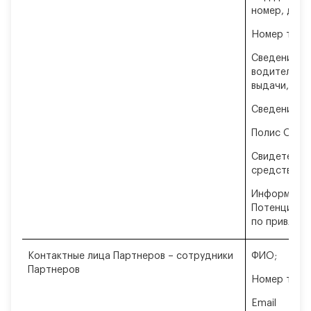
номер, дата
Номер теле
Сведения во
водительско
выдачи, сро
Сведения об
Полис ОСАГ
Свидетельс
средства;
Информация
Потенциальн
по привлеч
Контактные лица Партнеров – сотрудники
ФИО;
Партнеров
Номер теле
Email