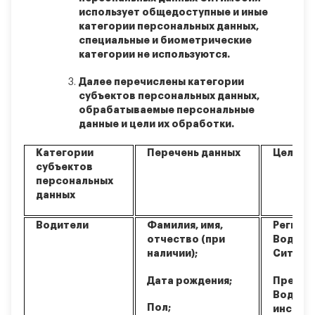
использует общедоступные и иные
категории персональных данных,
специальные и биометрические
категории не используются.
Далее перечислены категории
субъектов персональных данных,
обрабатываемые персональные
данные и цели их обработки.
Категории
Перечень данных
Цели
субъектов
персональных
данных
Водители
Фамилия, имя,
Регист
отчество (при
Водите
наличии);
СитиСт
Дата рождения;
Предос
Водите
Пол;
инстру