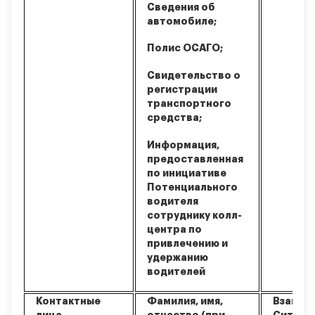
Сведения об
автомобиле;
Полис ОСАГО;
Свидетельство о
регистрации
транспортного
средства;
Информация,
предоставленная
по инициативе
Потенциального
водителя
сотруднику колл-
центра по
привлечению и
удержанию
водителей
Контактные
Фамилия, имя,
Взаимо