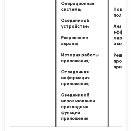
Операционная
система;
Повыше
пользов
Сведения об
устройстве;
Анализ
эффект
Разрешение
маркет
экрана;
и мероп
История работы
Решени
приложения;
пробле
прилож
Отладочная
информация
приложения;
Сведения об
использовании
прикладных
функций
приложения