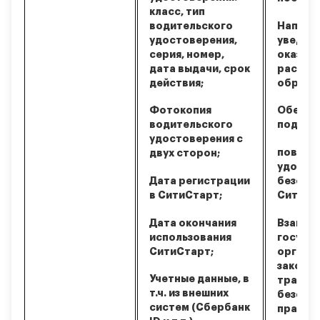
класс, тип
водительского
Направ
удостоверения,
уведом
серия, номер,
оказани
дата выдачи, срок
рассмо
действия;
обраще
Фотокопия
Обеспе
водительского
поддер
удостоверения с
повыше
двух сторон;
удобст
Дата регистрации
безопа
в СитиСтарт;
СитиСт
Дата окончания
Взаимо
использования
госуда
СитиСтарт;
органам
законо
Учетные данные, в
трансп
т.ч. из внешних
безопа
систем (Сбербанк
правоо