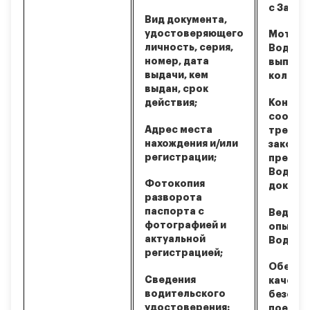
с Заявк
Вид документа,
удостоверяющего
Мотиви
личность, серия,
Водите
номер, дата
выполн
выдачи, кем
количес
выдан, срок
действия;
Контро
соотве
Адрес места
требов
нахождения и/или
законо
регистрации;
предос
Водите
Фотокопия
докуме
разворота
паспорта с
Ведение
фотографией и
опыта 
актуальной
Водите
регистрацией;
Обеспе
Сведения
качеств
водительского
безопа
удостоверения:
поездок