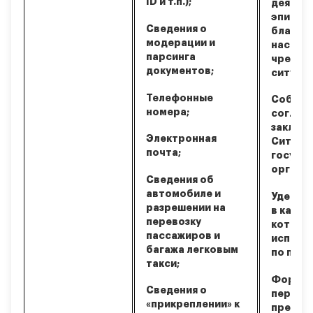
ID и т.п.);
деятел
эпидем
Сведения о
благоп
модерации и
населен
парсинга
чрезвы
документов;
ситуаци
Телефонные
Соблюд
номера;
соглаш
заключ
Электронная
Ситимо
почта;
госуда
органа
Сведения об
автомобиле и
Удержа
разрешении на
в качес
перевозку
которы
пассажиров и
исполн
багажа легковым
по пере
такси;
Формир
Сведения о
персон
«прикреплении» к
предло