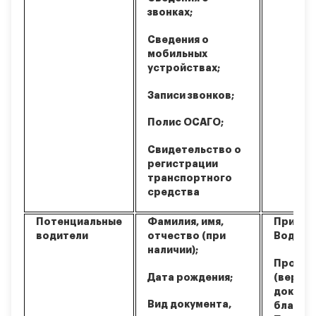
звонках;
Сведения о
мобильных
устройствах;
Записи звонков;
Полис ОСАГО;
Свидетельство о
регистрации
транспортного
средства
Потенциальные
Фамилия, имя,
Привле
водители
отчество (при
Водите
наличии);
Провер
Дата рождения;
(вериф
докуме
Вид документа,
благон