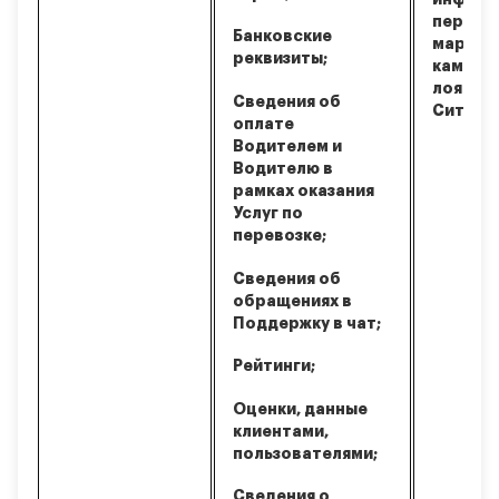
персон
Банковские
маркет
реквизиты;
кампан
лояльно
Сведения об
СитиСт
оплате
Водителем и
Водителю в
рамках оказания
Услуг по
перевозке;
Сведения об
обращениях в
Поддержку в чат;
Рейтинги;
Оценки, данные
клиентами,
пользователями;
Сведения о