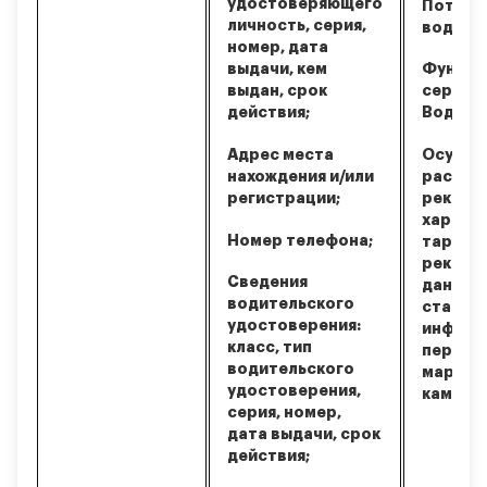
удостоверяющего
Потенц
личность, серия,
водите
номер, дата
выдачи, кем
Функци
выдан, срок
сервис
действия;
Водител
Адрес места
Осущес
нахождения и/или
рассыло
регистрации;
реклам
характе
Номер телефона;
таргет
реклам
Сведения
данных,
водительского
статис
удостоверения:
информ
класс, тип
персон
водительского
маркет
удостоверения,
кампани
серия, номер,
дата выдачи, срок
действия;