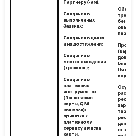
Партнеру (-ам);
Обеспе
Сведения о
требов
выполненных
безопа
Заявках;
оказани
перевоз
Сведения о целях
и их достижении;
Провер
(вериф
Сведения о
докуме
местонахождении
благон
(треккинг);
Потенц
водите
Сведения о
платежных
Осущес
инструментах
рассыло
(банковские
реклам
карты, QIWI-
характе
кошелек):
таргет
привязка к
реклам
платежному
данных,
сервису и маска
статис
карты;
информ