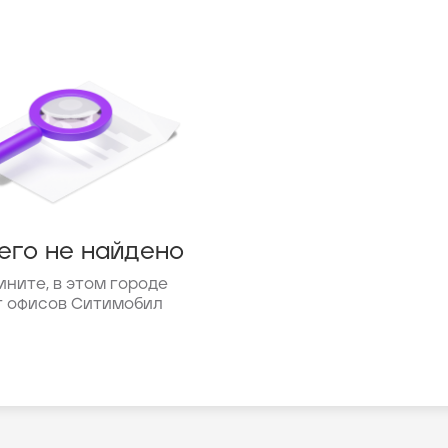
его не найдено
ините, в этом городе
т офисов Ситимобил