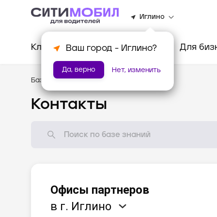
Иглино
Клиентам
Водителям
Для биз
Ваш город -
Иглино
?
Да, верно
Нет, изменить
База знаний
/
Помощь
Контакты
Офисы партнеров
в г. Иглино