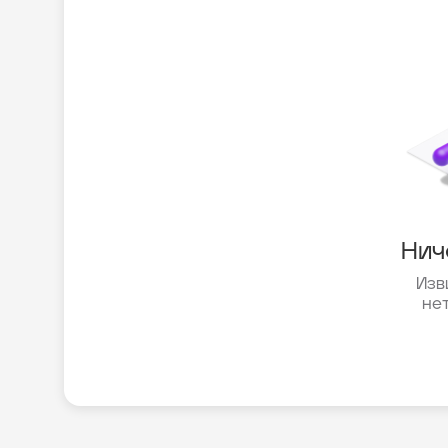
Нич
Изв
не