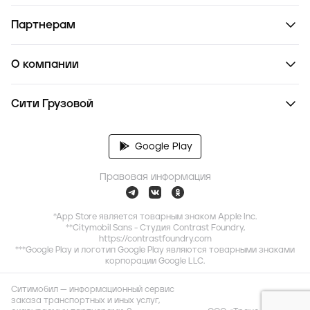
Партнерам
О компании
Сити Грузовой
Google Play
Правовая информация
*App Store является товарным знаком Apple Inc.
**Citymobil Sans - Студия Contrast Foundry,
https://contrastfoundry.com
***Google Play и логотип Google Play являются товарными знаками
корпорации Google LLC.
Ситимобил — информационный сервис
заказа транспортных и иных услуг,