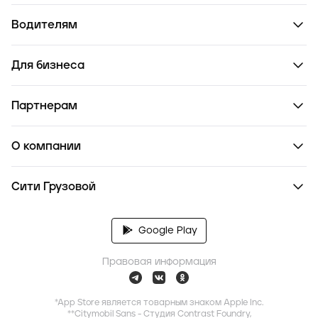
Водителям
Для бизнеса
Партнерам
О компании
Сити Грузовой
Google Play
Правовая информация
*App Store является товарным знаком Apple Inc.
**Citymobil Sans - Студия Contrast Foundry,