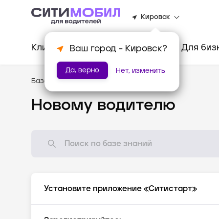
Кировск
Клиентам
Водителям
Для биз
Ваш город -
Кировск
?
Да, верно
Нет, изменить
База знаний
/
Новому водителю
Новому водителю
Установите приложение «Ситистарт»