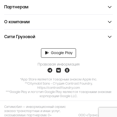
Партнерам
О компании
Сити Грузовой
Google Play
Правовая информация
*App Store является товарным знаком Apple Inc.
**Citymobil Sans - Студия Contrast Foundry,
https://contrastfoundry.com
***Google Play и логотип Google Play являются товарными знаками
корпорации Google LLC.
Ситимобил — информационный сервис
заказа транспортных и иных услуг,
оказываемых партнерами. 0+
ООО «Транс-Миссия»