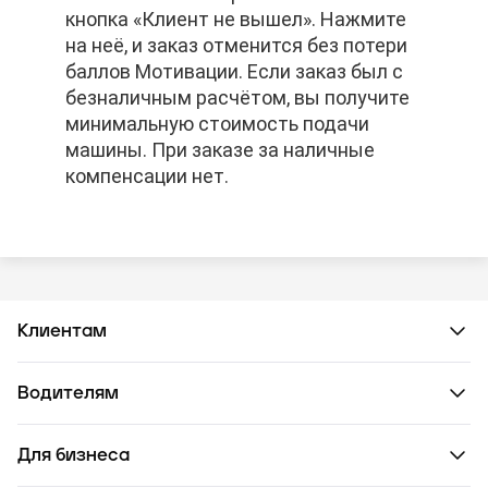
кнопка «Клиент не вышел». Нажмите
кнопка «Клиент не вышел». Нажмите
кнопка «Клиент не вышел». Нажмите
на неё, и заказ отменится без потери
на неё, и заказ отменится без потери
на неё, и заказ отменится без потери
баллов Мотивации. Если заказ был с
баллов Мотивации. Если заказ был с
баллов Мотивации. Если заказ был с
безналичным расчётом, вы получите
безналичным расчётом, вы получите
безналичным расчётом, вы получите
минимальную стоимость подачи
минимальную стоимость подачи
минимальную стоимость подачи
машины. При заказе за наличные
машины. При заказе за наличные
машины. При заказе за наличные
компенсации нет.
компенсации нет.
компенсации нет.
Клиентам
Водителям
Для бизнеса