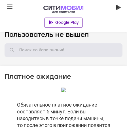
Google Play
База знаний
Пользователь не вышел
Платное ожидание
Обязательное платное ожидание
Обязательное платное ожидание
Обязательное платное ожидание
составляет 5 минут. Если вы
составляет 5 минут. Если вы
составляет 5 минут. Если вы
находитесь в точке подачи машины,
находитесь в точке подачи машины,
находитесь в точке подачи машины,
то после этого в приложении появится
то после этого в приложении появится
то после этого в приложении появится