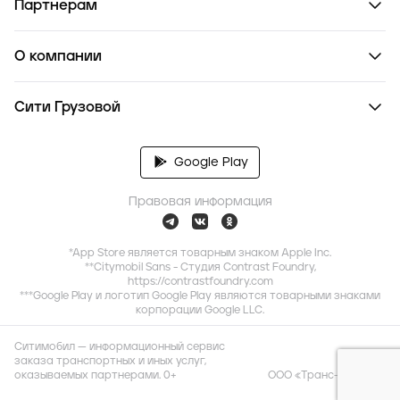
Партнерам
О компании
Сити Грузовой
Google Play
Правовая информация
*App Store является товарным знаком Apple Inc.
**Citymobil Sans - Студия Contrast Foundry,
https://contrastfoundry.com
***Google Play и логотип Google Play являются товарными знаками
корпорации Google LLC.
Ситимобил — информационный сервис
заказа транспортных и иных услуг,
оказываемых партнерами. 0+
ООО «Транс-Миссия»