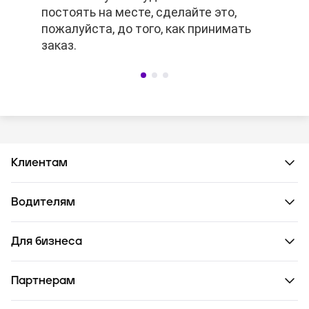
постоять на месте, сделайте это,
заранее, то платное ожидание не
постоять на месте, сделайте это,
пожалуйста, до того, как принимать
сработает.
пожалуйста, до того, как принимать
заказ.
заказ.
Клиентам
Водителям
Для бизнеса
Партнерам