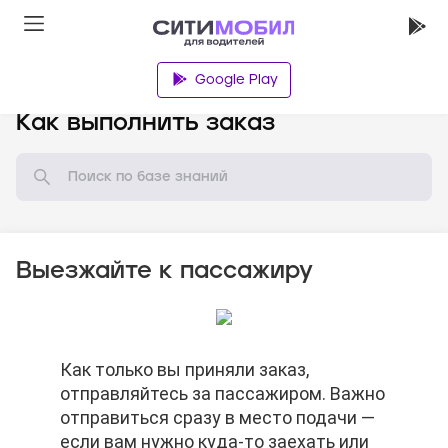
Google Play
База знаний
Как выполнить заказ
Выезжайте к пассажиру
Нельзя просить пассажира отменить
Как только вы приняли заказ,
Когда доберётесь до нужного адреса,
Нельзя просить пассажира отменить
Как только вы приняли заказ,
заказ.
отправляйтесь за пассажиром. Важно
нажимайте кнопку «На месте». В этот
заказ.
отправляйтесь за пассажиром. Важно
отправиться сразу в место подачи —
момент вы действительно должны
отправиться сразу в место подачи —
если вам нужно куда-то заехать или
быть на месте. Если нажмёте кнопку
если вам нужно куда-то заехать или