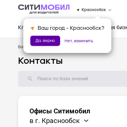
Краснообск
Клиентам
Водителям
Для биз
Ваш город -
Краснообск
?
Да, верно
Нет, изменить
База знаний
/
Помощь
Контакты
Офисы Ситимобил
в г. Краснообск