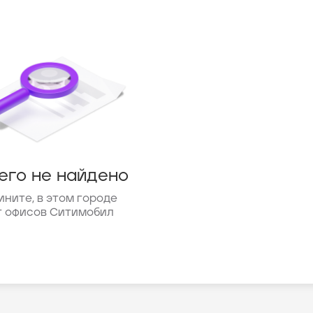
его не найдено
ините, в этом городе
т офисов Ситимобил