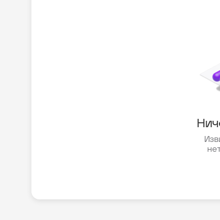
Нич
Изв
не