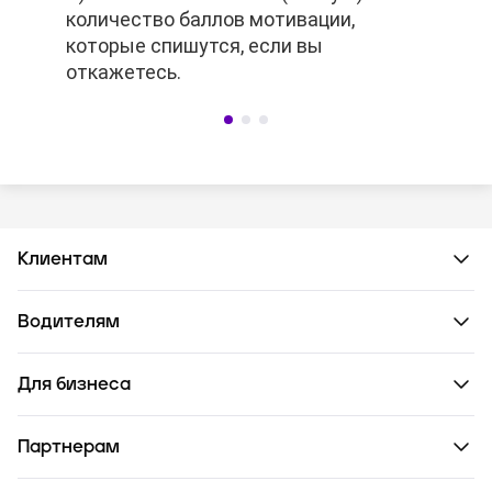
количество баллов мотивации,
количество баллов мотивации,
которые спишутся, если вы
которые спишутся, если вы
откажетесь.
откажетесь.
Клиентам
Водителям
Для бизнеса
Партнерам