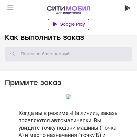
Google Play
База знаний
Как выполнить заказ
Примите заказ
Нажмите на кнопку «Маршрут» и
Когда вы в режиме «На линии», заказы
Нажмите на кнопку «Маршрут» и
Когда вы в режиме «На линии», заказы
Нажмите на кнопку «Принять заказ»
выберите ваш любимый навигатор.
появляются автоматически. Вы
выберите ваш любимый навигатор.
появляются автоматически. Вы
увидите точку подачи машины (точка
увидите точку подачи машины (точка
А) и место назначения (точку Б) и
А) и место назначения (точку Б) и