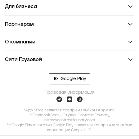
Для бизнеса
Партнерам
О компании
Сити Грузовой
Google Play
Правовая информация
*App Store является товарным знаком Apple Inc.
**Citymobil Sans - Студия Contrast Foundry,
https://contrastfoundry.com
***Google Play и логотип Google Play являются товарными знаками
корпорации Google LLC.