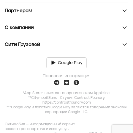
Партнерам
О компании
Сити Грузовой
Google Play
Правовая информация
*App Store является товарным знаком Apple Inc.
**Citymobil Sans - Студия Contrast Foundry,
https://contrastfoundry.com
***Google Play и логотип Google Play являются товарными знаками
корпорации Google LLC.
Ситимобил — информационный сервис
заказа транспортных и иных услуг,