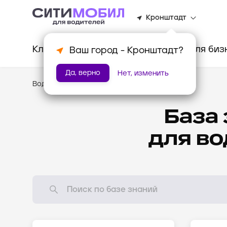
Кронштадт
Клиентам
Водителям
Для биз
Ваш город -
Кронштадт
?
Да, верно
Нет, изменить
Водителям
/
База знаний
База
для в