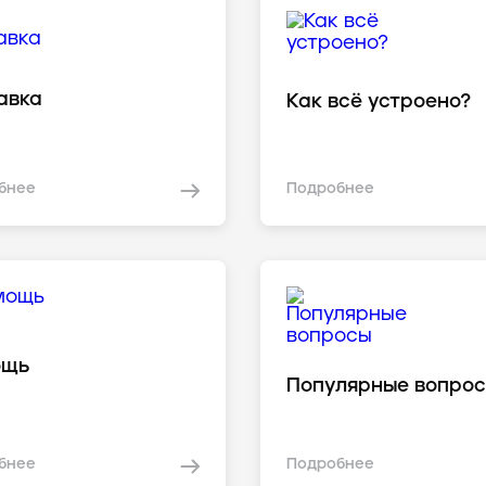
авка
Как всё устроено?
бнее
Подробнее
ощь
Популярные вопро
бнее
Подробнее