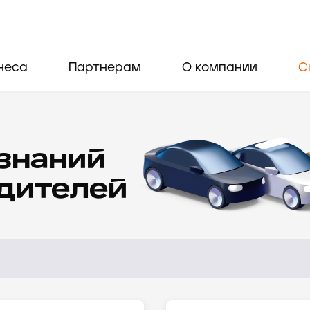
неса
Партнерам
О компании
С
 знаний
одителей