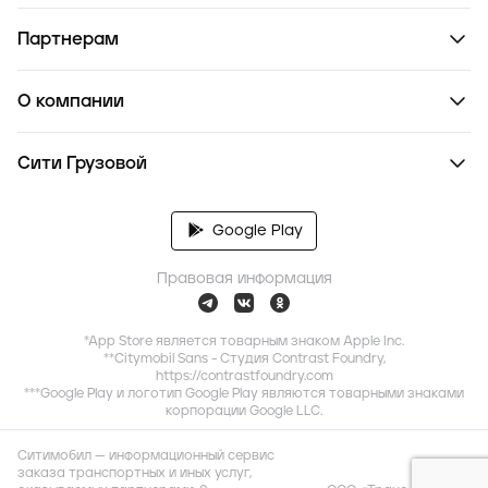
Партнерам
О компании
Сити Грузовой
Google Play
Правовая информация
*App Store является товарным знаком Apple Inc.
**Citymobil Sans - Студия Contrast Foundry,
https://contrastfoundry.com
***Google Play и логотип Google Play являются товарными знаками
корпорации Google LLC.
Ситимобил — информационный сервис
заказа транспортных и иных услуг,