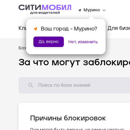
Мурино
Клиентам
Водителям
Для биз
Ваш город -
Мурино
?
Да, верно
Нет, изменить
База знаний
/
Как всё устроено?
За что могут заблокир
Причины блокировок
Они могут быть разные, но самые частые: