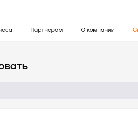
неса
Партнерам
О компании
С
овать