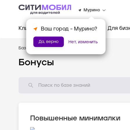
Мурино
Клиентам
Водителям
Для биз
Ваш город -
Мурино
?
Да, верно
Нет, изменить
База знаний
/
Мотивация
Бонусы
Повышенные минималки