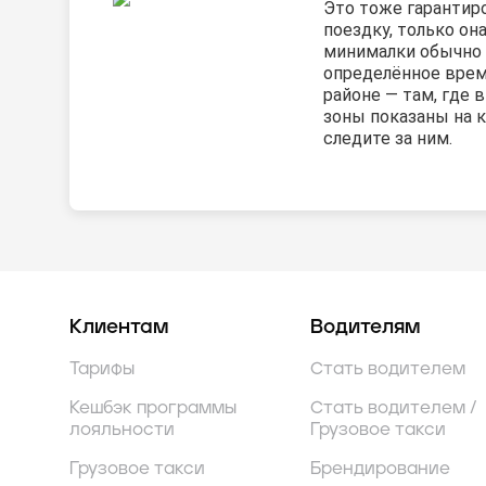
Это тоже гарантир
поездку, только он
минималки обычно 
определённое врем
районе — там, где
зоны показаны на к
следите за ним.
Клиентам
Водителям
Тарифы
Стать водителем
Кешбэк программы
Стать водителем /
лояльности
Грузовое такси
Грузовое такси
Брендирование