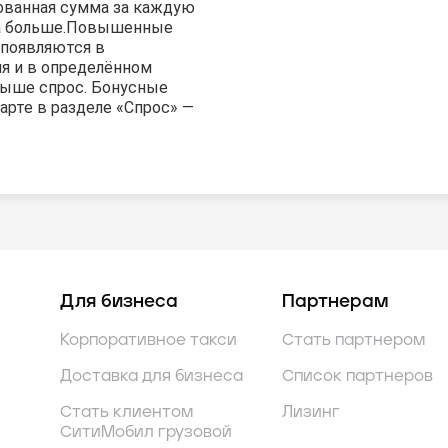
ованная сумма за каждую
а больше.
Повышенные
появляются в
я и в определённом
 выше спрос. Бонусные
арте в разделе «Спрос» —
Для бизнеса
Партнерам
Корпоративное такси
Стать партнером
Доставка для бизнеса
Список партнеров
Стать клиентом
Лизинг
СитиМобил грузовой