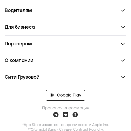
Водителям
Для бизнеса
Партнерам
О компании
Сити Грузовой
Google Play
Правовая информация
*App Store является товарным знаком Apple Inc.
**Citymobil Sans - Студия Contrast Foundry,