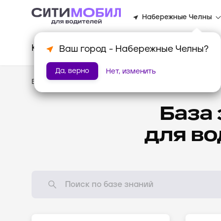
Набережные Челны
Клиентам
Водителям
Для биз
Ваш город -
Набережные Челны
?
Да, верно
Нет, изменить
Водителям
/
База знаний
База
для в