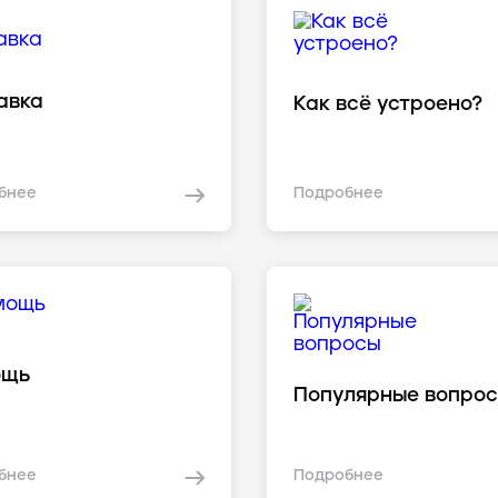
авка
Как всё устроено?
бнее
Подробнее
ощь
Популярные вопро
бнее
Подробнее