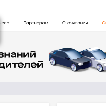
неса
Партнерам
О компании
С
 знаний
одителей