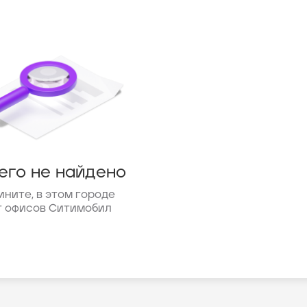
его не найдено
ините, в этом городе
т офисов Ситимобил