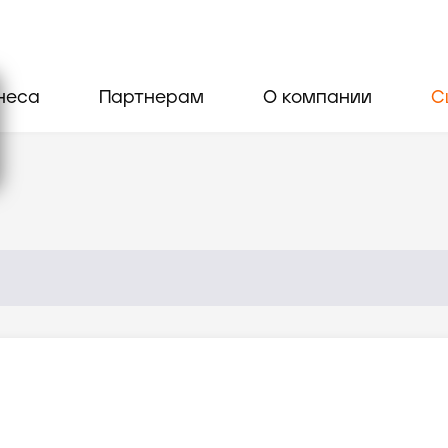
неса
Партнерам
О компании
С
н