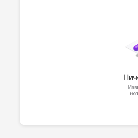
Нич
Изв
не