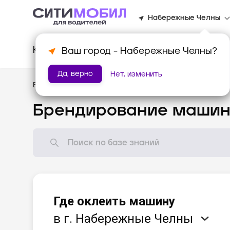
Набережные Челны
Клиентам
Водителям
Для биз
Ваш город -
Набережные Челны
?
Да, верно
Нет, изменить
База знаний
/
Мотивация
Брендирование маши
Где оклеить машину
в г. Набережные Челны