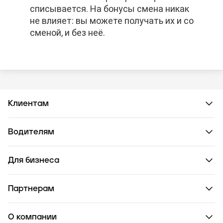
списывается. На бонусы смена никак
списывается. На бонусы смена никак
списывается. На бонусы смена никак
не влияет: вы можете получать их и со
не влияет: вы можете получать их и со
не влияет: вы можете получать их и со
сменой, и без неё.
сменой, и без неё.
сменой, и без неё.
Клиентам
Водителям
Для бизнеса
Партнерам
О компании