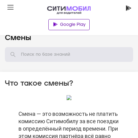
Google Play
База знаний
Смены
Что такое смены?
Смена — это возможность не платить
Смена — это возможность не платить
Смена — это возможность не платить
комиссию Ситимобилу за все поездки
комиссию Ситимобилу за все поездки
комиссию Ситимобилу за все поездки
в определённый период времени. При
в определённый период времени. При
в определённый период времени. При
этом комиссия партнёра всё равно
этом комиссия партнёра всё равно
этом комиссия партнёра всё равно