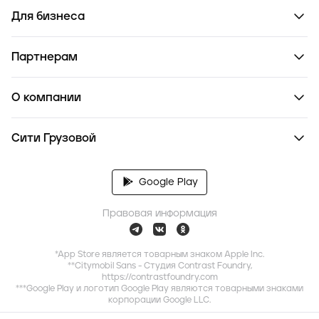
Для бизнеса
Партнерам
О компании
Сити Грузовой
Google Play
Правовая информация
*App Store является товарным знаком Apple Inc.
**Citymobil Sans - Студия Contrast Foundry,
https://contrastfoundry.com
***Google Play и логотип Google Play являются товарными знаками
корпорации Google LLC.