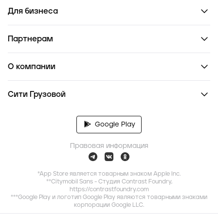
Для бизнеса
Партнерам
О компании
Сити Грузовой
Google Play
Правовая информация
*App Store является товарным знаком Apple Inc.
**Citymobil Sans - Студия Contrast Foundry,
https://contrastfoundry.com
***Google Play и логотип Google Play являются товарными знаками
корпорации Google LLC.