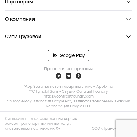
Партнерам
О компании
Сити Грузовой
Google Play
Правовая информация
*App Store является товарным знаком Apple Inc.
**Citymobil Sans - Студия Contrast Foundry,
https://contrastfoundry.com
***Google Play и логотип Google Play являются товарными знаками
корпорации Google LLC.
Ситимобил — информационный сервис
заказа транспортных и иных услуг,
оказываемых партнерами. 0+
ООО «Транс-Миссия»