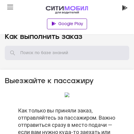
Google Play
База знаний
Как выполнить заказ
Выезжайте к пассажиру
Нельзя просить пассажира отменить
Как только вы приняли заказ,
Когда доберётесь до нужного адреса,
Нельзя просить пассажира отменить
Как только вы приняли заказ,
заказ.
отправляйтесь за пассажиром. Важно
нажимайте кнопку «На месте». В этот
заказ.
отправляйтесь за пассажиром. Важно
отправиться сразу в место подачи —
момент вы действительно должны
отправиться сразу в место подачи —
если вам нужно куда-то заехать или
быть на месте. Если нажмёте кнопку
если вам нужно куда-то заехать или