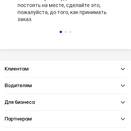
постоять на месте, сделайте это,
заранее, то платное ожидание не
постоять на месте, сделайте это,
пожалуйста, до того, как принимать
сработает.
пожалуйста, до того, как принимать
заказ.
заказ.
Клиентам
Водителям
Для бизнеса
Партнерам