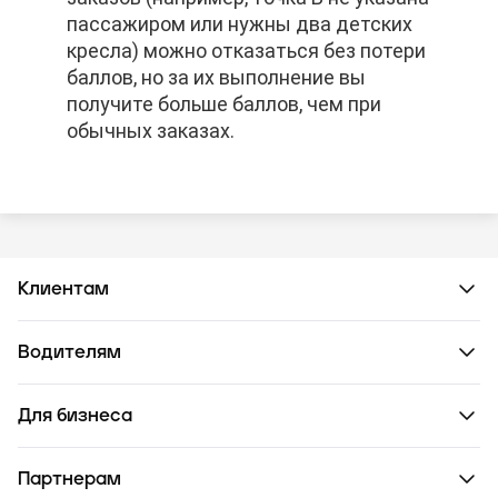
пассажиром или нужны два детских
пассажиром или нужны два детских
пассажиром или нужны два детских
кресла) можно отказаться без потери
кресла) можно отказаться без потери
кресла) можно отказаться без потери
баллов, но за их выполнение вы
баллов, но за их выполнение вы
баллов, но за их выполнение вы
получите больше баллов, чем при
получите больше баллов, чем при
получите больше баллов, чем при
обычных заказах.
обычных заказах.
обычных заказах.
Клиентам
Водителям
Для бизнеса
Партнерам