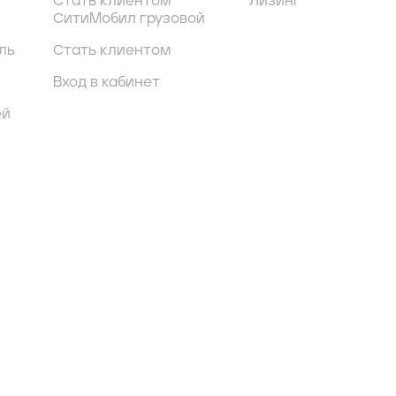
Стать клиентом
Лизинг
СитиМобил грузовой
ль
Стать клиентом
Вход в кабинет
ей