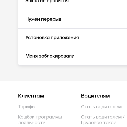
Заказ не нравится
Нужен перерыв
Установка приложения
Меня заблокировали
Клиентам
Водителям
Тарифы
Стать водителем
Кешбэк программы
Стать водителем /
лояльности
Грузовое такси