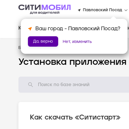
Павловский Посад
Клиентам
Водителям
Для биз
Ваш город -
Павловский Посад
?
Да, верно
Нет, изменить
База знаний
/
Популярные вопросы
Установка приложения
Как скачать «Ситистарт»