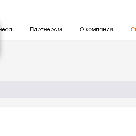
неса
Партнерам
О компании
С