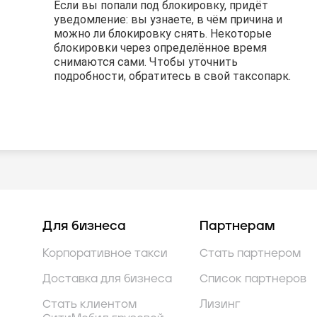
Если вы попали под блокировку, придёт
Если вы попали под блокировку, придёт
Если вы попали под блокировку, придёт
уведомление: вы узнаете, в чём причина и
уведомление: вы узнаете, в чём причина и
уведомление: вы узнаете, в чём причина и
можно ли блокировку снять. Некоторые
можно ли блокировку снять. Некоторые
можно ли блокировку снять. Некоторые
блокировки через определённое время
блокировки через определённое время
блокировки через определённое время
снимаются сами. Чтобы уточнить
снимаются сами. Чтобы уточнить
снимаются сами. Чтобы уточнить
подробности, обратитесь в свой таксопарк.
подробности, обратитесь в свой таксопарк.
подробности, обратитесь в свой таксопарк.
Для бизнеса
Партнерам
Корпоративное такси
Стать партнером
Доставка для бизнеса
Список партнеров
Стать клиентом
Лизинг