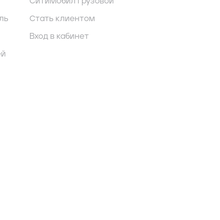
СитиМобил грузовой
ль
Стать клиентом
Вход в кабинет
ей