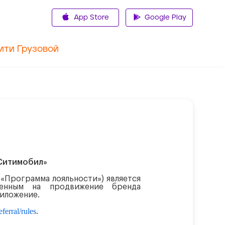
App Store
Google Play
ити Грузовой
«Ситимобил»
 «Программа лояльности») является
ленным на продвижение бренда
риложение.
eferral/rules
.