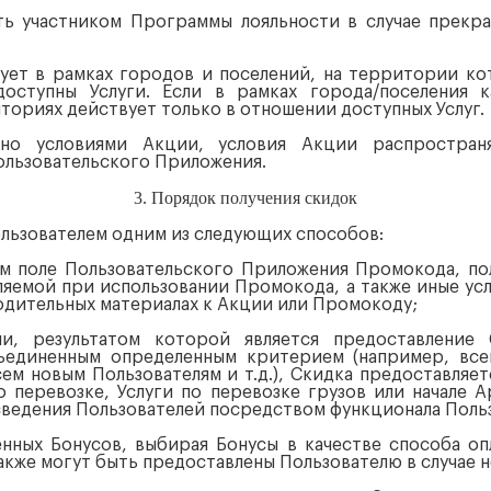
ыть участником Программы лояльности в случае прекр
вует в рамках городов и поселений, на территории к
оступны Услуги. Если в рамках города/поселения к
ториях действует только в отношении доступных Услуг.
ено условиями Акции, условия Акции распространя
льзовательского Приложения.
3. Порядок получения скидок
Пользователем одним из следующих способов:
ьном поле Пользовательского Приложения Промокода, по
ляемой при использовании Промокода, а также иные усл
одительных материалах к Акции или Промокоду;
ции, результатом которой является предоставление
ъединенным определенным критерием (например, все
ем новым Пользователям и т.д.), Скидка предоставляе
по перевозке, Услуги по перевозке грузов или начале
сведения Пользователей посредством функционала Поль
ленных Бонусов, выбирая Бонусы в качестве способа о
акже могут быть предоставлены Пользователю в случае н