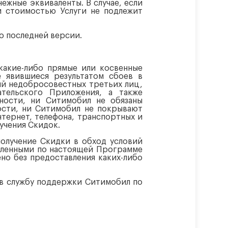
ежные эквиваленты. В случае, если
и стоимостью Услуги не подлежит
о последней версии.
какие-либо прямые или косвенные
е явившиеся результатом сбоев в
ий недобросовестных третьих лиц,
ательского Приложения, а также
ности, ни Ситимобил не обязаны
ости, ни Ситимобил не покрывают
нтернет, телефона, транспортных и
учения Скидок.
получение Скидки в обход условий
авленными по настоящей Программе
но без предоставления каких-либо
 в службу поддержки Ситимобил по