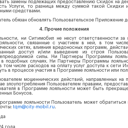
овать замены подлежащих предоставлению Скидок на ден
ть Услуги, то разница между суммой такой Скидки 
ными средствами.
ватель обязан обновлять Пользовательское Приложение д
4. Прочие положения
льности, ни Ситимобил не несут ответственности за 
яльности, связанные с участием в ней, в том числ
ческих сетях, влияния вредоносных программ, действ
ванный доступ и/или выведение из строя Пользов
непреодолимой силы. Ни Партнеры Программы лояль
 в подобных случаях. Ни Партнеры Программы лояльн
в том числе расходов на оплату услуг доступа к сети И
уть в процессе участия в Программе лояльности или пол
ьзователем мошеннических действий, направленных на 
чае злоупотребления Пользователем правами, предост
зователя в Программе лояльности может быть прекраще
енных Бонусов.
 Программе лояльности Пользователь может обратиться
очты:
tqm@city-mobil.ru
.
ода
24 года