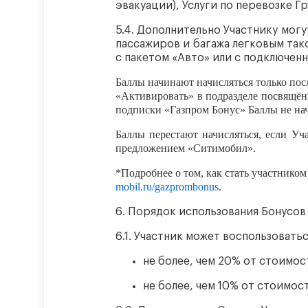
эвакуации), Услуги по перевозке Гр
5.4.
Дополнительно Участнику могут
пассажиров и багажа легковым так
с пакетом «Авто» или с подключен
Баллы начинают начисляться только пос
«Активировать» в подразделе посвящён
подписки «Газпром Бонус» Баллы не нач
Баллы перестают начисляться, если У
предложением «Ситимобил».
*Подробнее о том, как стать участнико
mobil.ru/gazprombonus
.
6.
Порядок использования Бонусов
6.1.
Участник может воспользоватьс
не более, чем 20% от стоимост
не более, чем 10% от стоимост