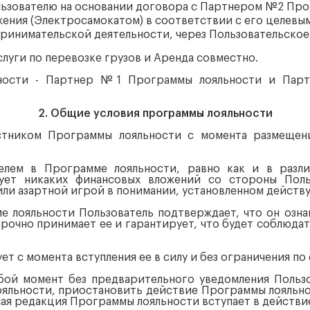
ользователю на основании договора с Партнером №2 Пр
ения (Электросамокатом) в соответствии с его целевым 
принимательской деятельности, через Пользовательско
 Услуги по перевозке грузов и Аренда совместно.
льности - Партнер №1 Программы лояльности и Пар
2. Общие условия программы лояльности
частником Программы лояльности с момента размещен
телем в Программе лояльности, равно как и в разл
ует никаких финансовых вложений со стороны Польз
и азартной игрой в понимании, установленном действ
ме лояльности Пользователь подтверждает, что он оз
рочно принимает ее и гарантирует, что будет соблюдат
ет с момента вступления ее в силу и без ограничения по 
бой момент без предварительного уведомления Польз
ояльности, приостановить действие Программы лояльно
ая редакция Программы лояльности вступает в действие