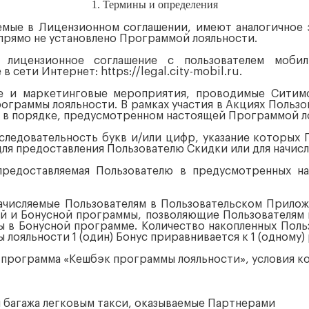
1. Термины и определения
мые в Лицензионном соглашении, имеют аналогичное з
прямо не установлено Программой лояльности.
- лицензионное соглашение с пользователем моби
сети Интернет: https://legal.city-mobil.ru.
ные и маркетинговые мероприятия, проводимые Сити
ограммы лояльности. В рамках участия в Акциях Польз
и в порядке, предусмотренном настоящей Программой л
оследовательность букв и/или цифр, указание которых 
ля предоставления Пользователю Скидки или для начисл
, предоставляемая Пользователю в предусмотренных 
 начисляемые Пользователям в Пользовательском Прило
 и Бонусной программы, позволяющие Пользователям по
ы в Бонусной программе. Количество накопленных Поль
 лояльности 1 (один) Бонус приравнивается к 1 (одному)
ая программа «Кешбэк программы лояльности», условия к
 и багажа легковым такси, оказываемые Партнерами