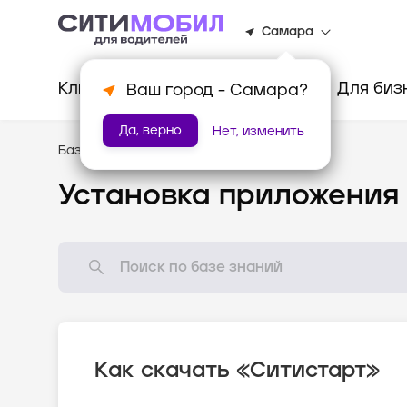
Самара
Клиентам
Водителям
Для биз
Ваш город -
Самара
?
Да, верно
Нет, изменить
База знаний
/
Популярные вопросы
Установка приложения
Как скачать «Ситистарт»