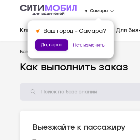
Самара
Клиентам
Водителям
Для биз
Ваш город -
Самара
?
Да, верно
Нет, изменить
База знаний
/
Как всё устроено?
Как выполнить заказ
Выезжайте к пассажиру