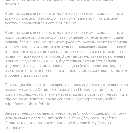
перечня.
В случае если в дополнительных условиях предусмотрена доплата за
длинную поездку, то такая доплата может взиматься при поездке/
доставке продолжительностью от 7 минут.
В случае если в дополнительных условиях предусмотрена доплата за
подачу издалека, то такая доплата применяется, если время подачи
машины больше 9 минут. Стоимость рассчитывается исходя из времени
и километража пути водителя до пункта отправления. Заказ с подачей
издалека можно отменить бесплатно в течение 3 минут с момента его
принятия партнером Ситимобил. В случае отмены заказа по истечении
3 минут, но до подачи машины, будет списана стоимость подачи
издалека, а в случае отмены после подачи (в том числе невыхода к
автомобилю) - стоимость подачи издалека и стоимость платной отмены
в соответствии с тарифом.
Тарифы для обычного заказа применяются в случае размещения заказа
через приложение Ситимобил, через сайт
https://city-mobil.ru/
, чат-
боты в мессенджерах, а также через виджеты в сервисах третьих лиц, в
случае размещения заказа на основании договора с Ситимобил
https://city-mobil.ru/oferta
.
Заказ по телефону осуществляется через Службу Поддержки. Условия
использования сервиса Ситимобил на
https://city-mobil.ru/oferta
.
Стоимость услуги при заказе по телефону уточняйте у Службы
Поддержки.