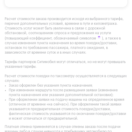
Расчет стоимости заказа производится исходя из выбранного тарифа,
перечня дополнительных условий, времени в пути и километража.
Стоимость услуг может быть увеличена в связи с дорожной
обстановкой, соотношением спроса и предложения на услуги
(повышающий коэффициент, обозначаемый символом
), а также в
случае изменения пункта назначения во время поездки/доставки,
остановок по требованию пассажира, платного ожидания, в
зависимости от времени суток и в иных случаях.
Тарифы партнеров Ситимобил могут отличаться, но не могут превышать
указанные тарифы.
Расчет стоимости поездки по таксометру осуществляется в следующих
случаях:
Заказ оформлен без указания пункта назначения;
При изменении маршрута после размещения заявки (изменение
пункта назначения или указания дополнительной остановки);
При оформлении заявки на подачу машины на определенное время
(отличное от времени «на сейчас»). При оформлении такой заявки
указывается предварительная стоимость поездки/доставки,
фактическая стоимость указывается по окончании поездки/доставки
и может отличаться от предварительной.
Платная отмена применяется в случае отмены заказа после подачи
машины либо в случае невыхода к прибывшему автомобилю по