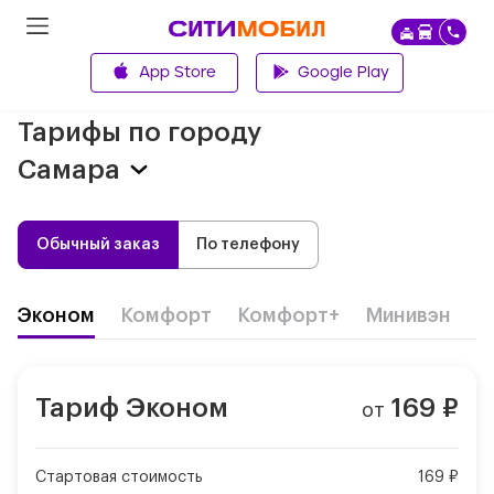
App Store
Google Play
Главная
Тарифы по городу
Самара
Обычный заказ
По телефону
Эконом
Комфорт
Комфорт+
Минивэн
Д
Тариф
Эконом
169
₽
от
Стартовая стоимость
169 ₽