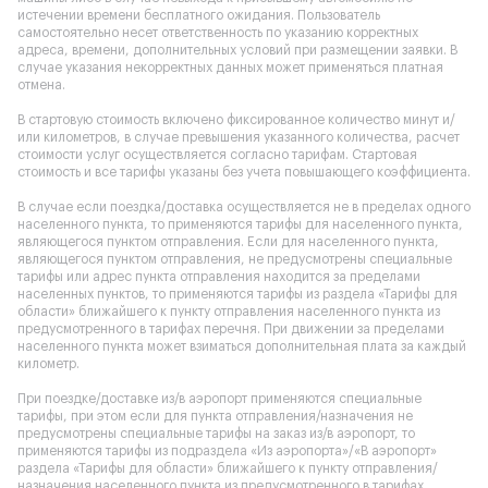
истечении времени бесплатного ожидания. Пользователь
самостоятельно несет ответственность по указанию корректных
адреса, времени, дополнительных условий при размещении заявки. В
случае указания некорректных данных может применяться платная
отмена.
В стартовую стоимость включено фиксированное количество минут и/
или километров, в случае превышения указанного количества, расчет
стоимости услуг осуществляется согласно тарифам. Стартовая
стоимость и все тарифы указаны без учета повышающего коэффициента.
В случае если поездка/доставка осуществляется не в пределах одного
населенного пункта, то применяются тарифы для населенного пункта,
являющегося пунктом отправления. Если для населенного пункта,
являющегося пунктом отправления, не предусмотрены специальные
тарифы или адрес пункта отправления находится за пределами
населенных пунктов, то применяются тарифы из раздела «Тарифы для
области» ближайшего к пункту отправления населенного пункта из
предусмотренного в тарифах перечня. При движении за пределами
населенного пункта может взиматься дополнительная плата за каждый
километр.
При поездке/доставке из/в аэропорт применяются специальные
тарифы, при этом если для пункта отправления/назначения не
предусмотрены специальные тарифы на заказ из/в аэропорт, то
применяются тарифы из подраздела «Из аэропорта»/«В аэропорт»
раздела «Тарифы для области» ближайшего к пункту отправления/
назначения населенного пункта из предусмотренного в тарифах