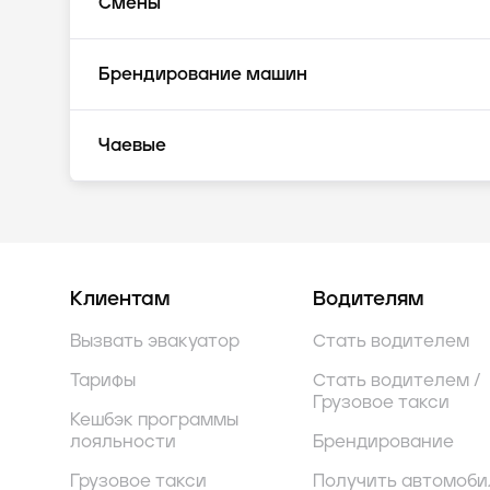
Смены
Брендирование машин
Чаевые
Клиентам
Водителям
Вызвать эвакуатор
Стать водителем
Тарифы
Стать водителем /
Грузовое такси
Кешбэк программы
лояльности
Брендирование
Грузовое такси
Получить автомоби