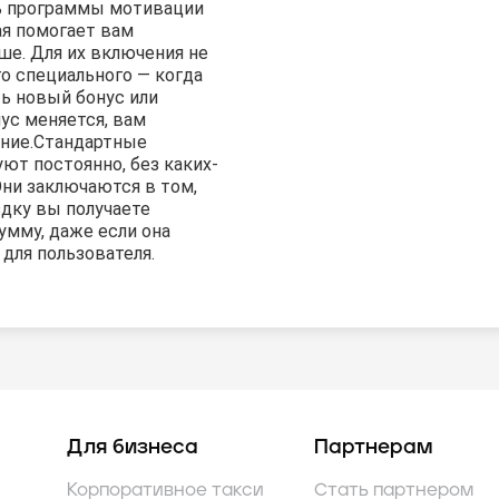
ь программы мотивации
ая помогает вам
ше. Для их включения не
о специального — когда
ь новый бонус или
с меняется, вам
ние.
Стандартные
ют постоянно, без каких-
Они заключаются в том,
здку вы получаете
умму, даже если она
для пользователя.
Для бизнеса
Партнерам
Корпоративное такси
Стать партнером