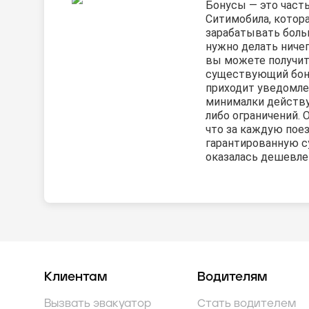
Бонусы — это част
Ситимобила, котор
зарабатывать боль
нужно делать ничег
вы можете получит
существующий бону
приходит уведомле
минималки действу
либо ограничений. 
что за каждую пое
гарантированную с
оказалась дешевле 
Клиентам
Водителям
Вызвать эвакуатор
Стать водителем