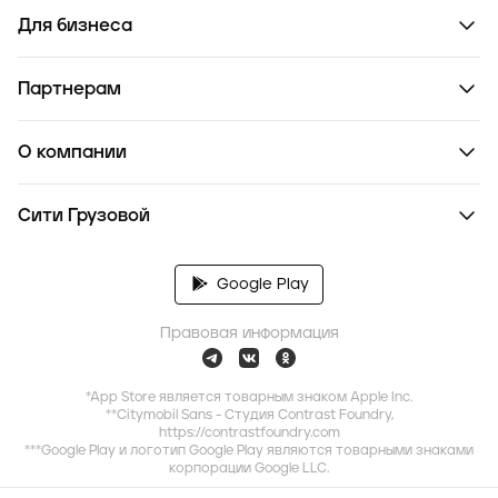
Для бизнеса
Партнерам
О компании
Сити Грузовой
Google Play
Правовая информация
*App Store является товарным знаком Apple Inc.
**Citymobil Sans - Студия Contrast Foundry,
https://contrastfoundry.com
***Google Play и логотип Google Play являются товарными знаками
корпорации Google LLC.