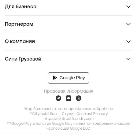
Для бизнеса
Партнерам
О компании
Сити Грузовой
Google Play
Правовая информация
*App Store является товарным знаком Apple Inc.
**Citymobil Sans - Студия Contrast Foundry,
https://contrastfoundry.com
***Google Play и логотип Google Play являются товарными знаками
корпорации Google LLC.