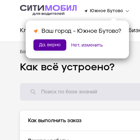
Южное Бутово
Клиентам
Водителям
Для биз
Ваш город -
Южное Бутово
?
Да, верно
Нет, изменить
База знаний
/
Как всё устроено?
Как всё устроено?
Как выполнить заказ