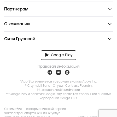
Партнерам
О компании
Сити Грузовой
Google Play
Правовая информация
*App Store является товарным знаком Apple Inc.
**Citymobil Sans - Студия Contrast Foundry,
https://contrastfoundry.com
***Google Play и логотип Google Play являются товарными знаками
корпорации Google LLC.
Ситимобил — информационный сервис
заказа транспортных и иных услуг,