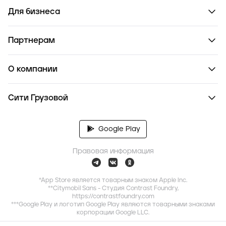
Для бизнеса
Партнерам
О компании
Сити Грузовой
Google Play
Правовая информация
*App Store является товарным знаком Apple Inc.
**Citymobil Sans - Студия Contrast Foundry,
https://contrastfoundry.com
***Google Play и логотип Google Play являются товарными знаками
корпорации Google LLC.