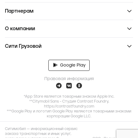
Партнерам
О компании
Сити Грузовой
Google Play
Правовая информация
*App Store является товарным знаком Apple Inc.
**Citymobil Sans - Студия Contrast Foundry,
https://contrastfoundry.com
***Google Play и логотип Google Play являются товарными знаками
корпорации Google LLC.
Ситимобил — информационный сервис
заказа транспортных и иных услуг,