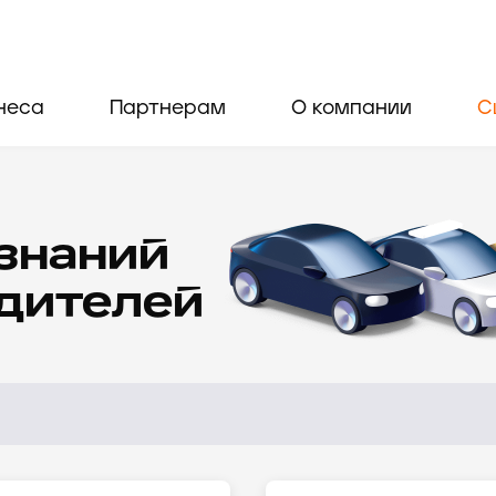
неса
Партнерам
О компании
С
 знаний
одителей