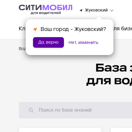
Жуковский
Клиентам
Водителям
Для биз
Ваш город -
Жуковский
?
Да, верно
Нет, изменить
Водителям
/
База знаний
База
для в