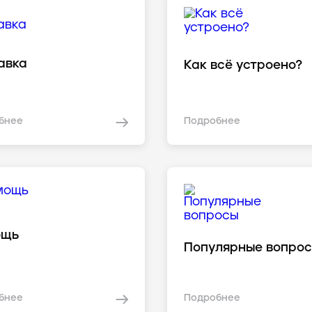
авка
Как всё устроено?
бнее
Подробнее
ощь
Популярные вопро
бнее
Подробнее