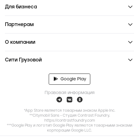
Для бизнеса
Партнерам
О компании
Сити Грузовой
Google Play
Правовая информация
*App Store является товарным знаком Apple Inc.
**Citymobil Sans - Студия Contrast Foundry,
https://contrastfoundry.com
***Google Play и логотип Google Play являются товарными знаками
корпорации Google LLC.