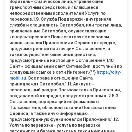
Водитель – физическое лицо, управляющее
транспортным средством, и являющееся
непосредственным исполнителем Услуги по
перевозке.
1.9.
Служба Поддержки - внутренняя
служба и специалисты Ситимобил, или третьи лица,
привлеченные Ситимобил, осуществляющие
консультирование Пользователя по вопросам
использования Приложения и Сервиса в порядке,
предусмотренном настоящим Соглашением, а
также осуществляющие иные действия,
предусмотренные настоящим Соглашением.
1.10.
Сайт – официальный сайт Ситимобил, доступный по
следующей ссылке в сети Интернет:{' '}
https://city-
mobil.ru
. Все права в отношении Сайта
принадлежат Ситимобил.
1.11.
Аккаунт –
персональный раздел Пользователя в Приложении,
создаваемый в порядке, предусмотренном п. 2.5.3.
Соглашения, содержащий информацию о
Пользователе, об использовании Пользователем
Сервиса, а также иную информацию,
предусмотренную функционалом Приложения.
1.12.
Услуга по перевозке - услуга по перевозке
пассажиров и багажа легковым такси и/или иные