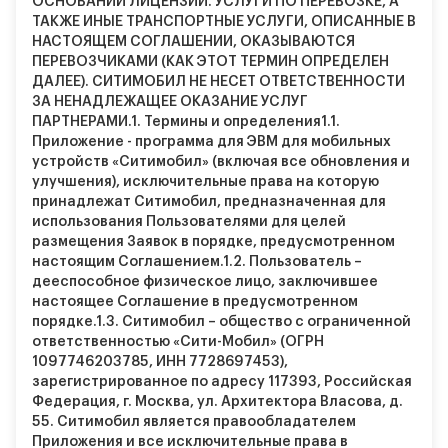
ОСНОВАНИИ ЛИЦЕНЗИИ. УСЛУГИ ПО ПЕРЕВОЗКЕ, А
ТАКЖЕ ИНЫЕ ТРАНСПОРТНЫЕ УСЛУГИ, ОПИСАННЫЕ В
НАСТОЯЩЕМ СОГЛАШЕНИИ, ОКАЗЫВАЮТСЯ
ПЕРЕВОЗЧИКАМИ (КАК ЭТОТ ТЕРМИН ОПРЕДЕЛЕН
ДАЛЕЕ). СИТИМОБИЛ НЕ НЕСЕТ ОТВЕТСТВЕННОСТИ
ЗА НЕНАДЛЕЖАЩЕЕ ОКАЗАНИЕ УСЛУГ
ПАРТНЕРАМИ.
1. Термины и определения
1.1.
Приложение - программа для ЭВМ для мобильных
устройств «Ситимобил» (включая все обновления и
улучшения), исключительные права на которую
принадлежат Ситимобил, предназначенная для
использования Пользователями для целей
размещения Заявок в порядке, предусмотренном
настоящим Соглашением.
1.2.
Пользователь –
дееспособное физическое лицо, заключившее
настоящее Соглашение в предусмотренном
порядке.
1.3.
Ситимобил – общество с ограниченной
ответственностью «Сити-Мобил» (ОГРН
1097746203785, ИНН 7728697453),
зарегистрированное по адресу 117393, Российская
Федерация, г. Москва, ул. Архитектора Власова, д.
55. Ситимобил является правообладателем
Приложения и все исключительные права в